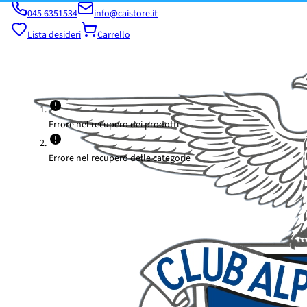
045 6351534
info@caistore.it
Lista desideri
Carrello