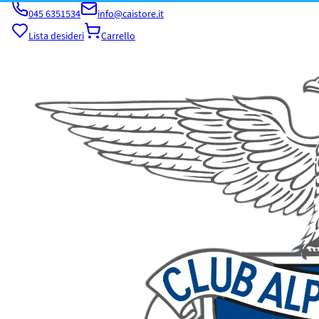
045 6351534
info@caistore.it
Lista desideri
Carrello