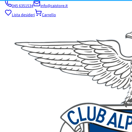
045 6351534
info@caistore.it
Lista desideri
Carrello