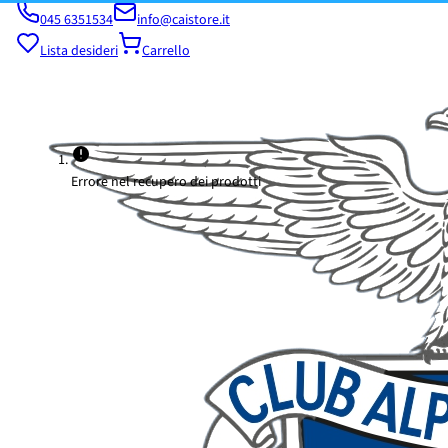
045 6351534
info@caistore.it
Lista desideri
Carrello
Errore nel recupero dei prodotti