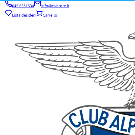
045 6351534
info@caistore.it
Lista desideri
Carrello