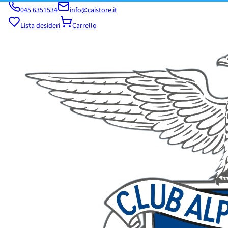
045 6351534
info@caistore.it
Lista desideri
Carrello