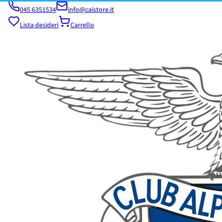
045 6351534
info@caistore.it
Lista desideri
Carrello