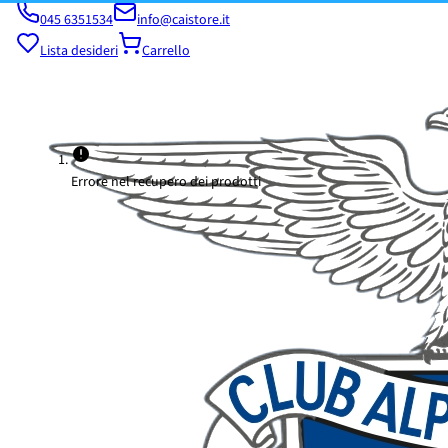
045 6351534
info@caistore.it
Lista desideri
Carrello
Errore nel recupero dei prodotti