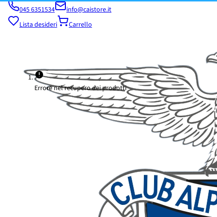
045 6351534
info@caistore.it
Lista desideri
Carrello
Errore nel recupero dei prodotti