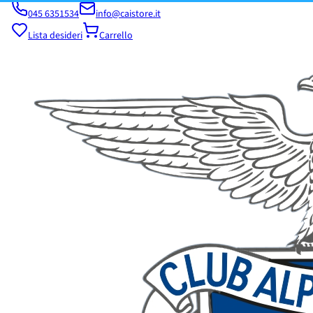
045 6351534
info@caistore.it
Lista desideri
Carrello