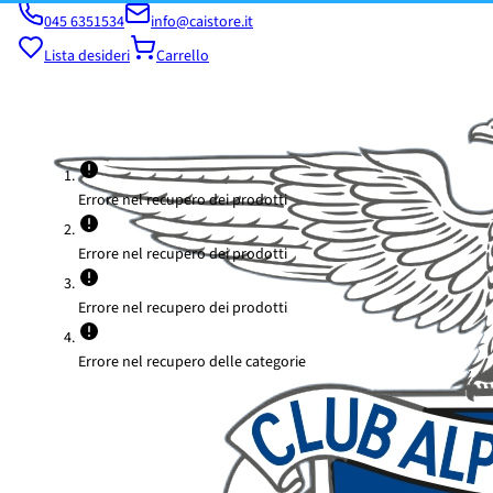
045 6351534
info@caistore.it
Lista desideri
Carrello