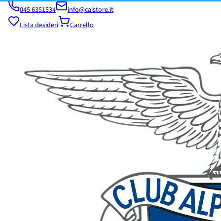
045 6351534
info@caistore.it
Lista desideri
Carrello