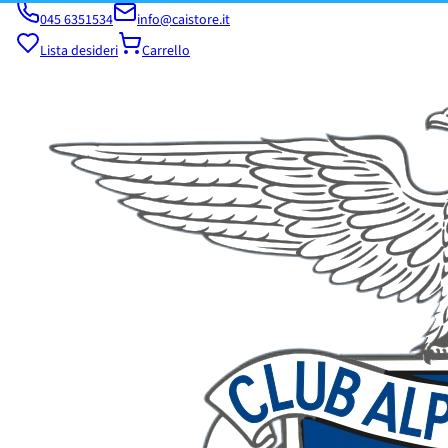
045 6351534
info@caistore.it
Lista desideri
Carrello