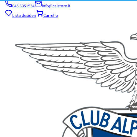
045 6351534
info@caistore.it
Lista desideri
Carrello