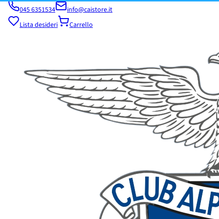
045 6351534
info@caistore.it
Lista desideri
Carrello