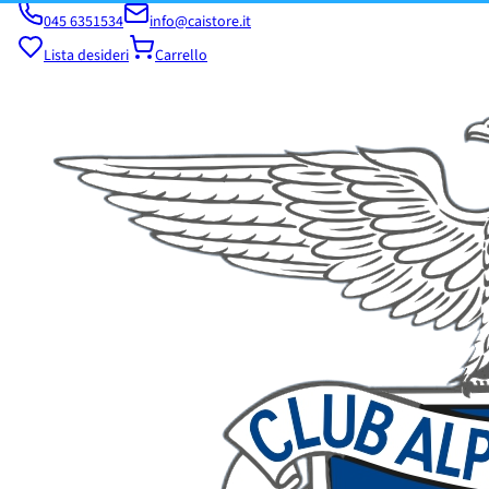
045 6351534
info@caistore.it
Lista desideri
Carrello