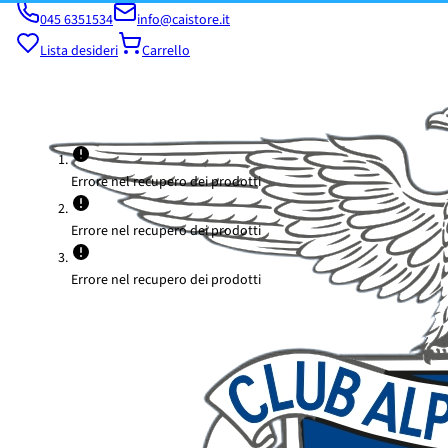
045 6351534
info@caistore.it
Lista desideri
Carrello