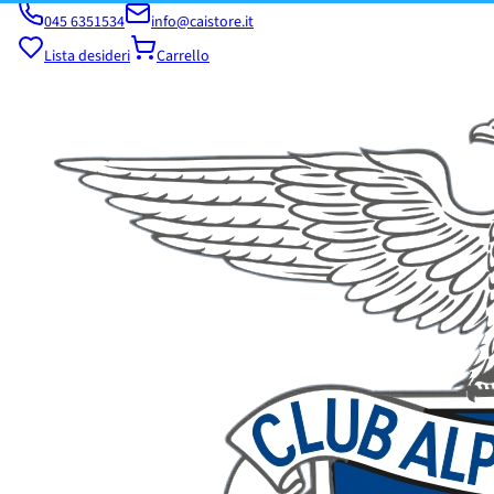
045 6351534
info@caistore.it
Lista desideri
Carrello