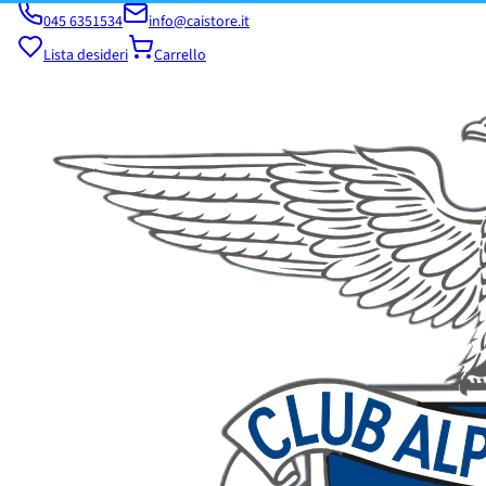
045 6351534
info@caistore.it
Lista desideri
Carrello