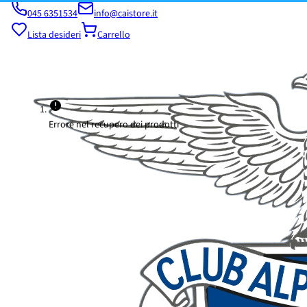
045 6351534
info@caistore.it
Lista desideri
Carrello
Errore nel recupero dei prodotti